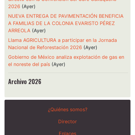
2026
(Ayer)
NUEVA ENTREGA DE PAVIMENTACIÓN BENEFICIA
A FAMILIAS DE LA COLONIA EVARISTO PÉREZ
ARREOLA
(Ayer)
Llama AGRICULTURA a participar en la Jornada
Nacional de Reforestación 2026
(Ayer)
Gobierno de México analiza explotación de gas en
el noreste del país
(Ayer)
Archivo 2026
¿Quiénes somos?
Director
Enlaces