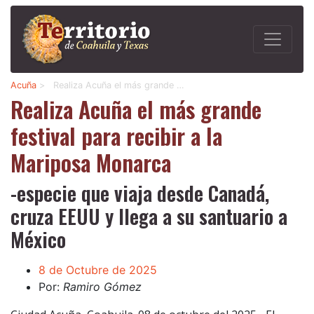
Acuña
>
Realiza Acuña el más grande …
Realiza Acuña el más grande
festival para recibir a la
Mariposa Monarca
-especie que viaja desde Canadá,
cruza EEUU y llega a su santuario a
México
8 de Octubre de 2025
Por:
Ramiro Gómez