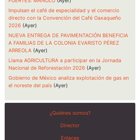
FUERTES: MANOLO
(Ayer)
Impulsan el café de especialidad y el comercio
directo con la Convención del Café Oaxaqueño
2026
(Ayer)
NUEVA ENTREGA DE PAVIMENTACIÓN BENEFICIA
A FAMILIAS DE LA COLONIA EVARISTO PÉREZ
ARREOLA
(Ayer)
Llama AGRICULTURA a participar en la Jornada
Nacional de Reforestación 2026
(Ayer)
Gobierno de México analiza explotación de gas en
el noreste del país
(Ayer)
¿Quiénes somos?
Director
Enlaces