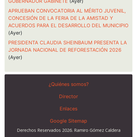
GOBERNADOR GABINETE
(Ayer)
APRUEBAN CONVOCATORIA AL MÉRITO JUVENIL,
CONCESIÓN DE LA FERIA DE LA AMISTAD Y
ACUERDOS PARA EL DESARROLLO DEL MUNICIPIO
(Ayer)
PRESIDENTA CLAUDIA SHEINBAUM PRESENTA LA
JORNADA NACIONAL DE REFORESTACIÓN 2026
(Ayer)
¿Quiénes somos?
Director
Enlaces
Google Sitemap
Derechos Reservados 2026. Ramiro Gómez Caldera