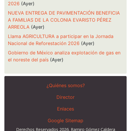
2026
(Ayer)
NUEVA ENTREGA DE PAVIMENTACIÓN BENEFICIA
A FAMILIAS DE LA COLONIA EVARISTO PÉREZ
ARREOLA
(Ayer)
Llama AGRICULTURA a participar en la Jornada
Nacional de Reforestación 2026
(Ayer)
Gobierno de México analiza explotación de gas en
el noreste del país
(Ayer)
¿Quiénes somos?
Director
Enlaces
Google Sitemap
Derechos Reservados 2026. Ramiro Gómez Caldera