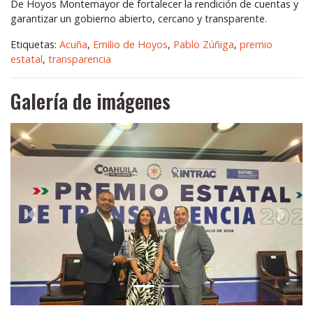
De Hoyos Montemayor de fortalecer la rendición de cuentas y
garantizar un gobierno abierto, cercano y transparente.
Etiquetas:
Acuña
,
Emilio de Hoyos
,
Pablo Zúñiga
,
premio
estatal
,
transparencia
Galería de imágenes
Anterior
Siguie