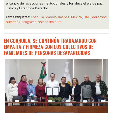
el centro de las acciones institucionales y fortalece el eje de paz,
justicia y Estado de Derecho.
Otras etiquetas:
Coahuila
,
Manolo Jiménez
,
México
,
ONU
,
derechos
humanos
,
programa
,
reconocimiento
EN COAHUILA, SE CONTINÚA TRABAJANDO CON
EMPATÍA Y FIRMEZA CON LOS COLECTIVOS DE
FAMILIARES DE PERSONAS DESAPARECIDAS