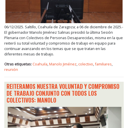
06/12/2025. Saltillo, Coahuila de Zaragoza; a 06 de diciembre de 2025.-
El gobernador Manolo Jiménez Salinas presidió la última Sesión
Plenaria con Colectivos de Personas Desaparecidas, misma en la que
reiteró su total voluntad y compromiso de trabajo en equipo para
continuar avanzando en los temas que se que tratan en las
diferentes mesas de trabajo.
Otras etiquetas:
Coahuila
,
Manolo Jiménez
,
colectivo
,
familiares
,
reunión
REITERAMOS NUESTRA VOLUNTAD Y COMPROMISO
DE TRABAJO CONJUNTO CON TODOS LOS
COLECTIVOS: MANOLO