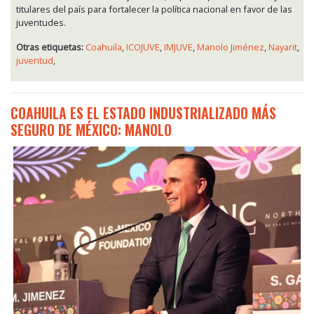
titulares del país para fortalecer la política nacional en favor de las
juventudes.
Otras etiquetas:
Coahuila
,
ICOJUVE
,
IMJUVE
,
Manolo Jiménez
,
Nayarit
,
juventud
,
COAHUILA ES EL ESTADO INDUSTRIALIZADO MÁS
SEGURO DE MÉXICO: MANOLO