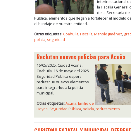
interinstitucional 
la Fiscalía General 
de la Secretaría de
Pública, elementos que llegan a fortalecer el modelo d
el blindaje de nuestra entidad.
Otras etiquetas:
Coahuila
,
Fiscalía
,
Manolo Jiménez
,
gra
policía
,
seguridad
Reclutan nuevos policías para Acuña
16/05/2025. Ciudad Acuña,
Coahuila. 16 de mayo del 2025.-
Seguridad Pública espera
reclutar 30 nuevos elementos
para integrarlos a la policía
municipal.
Otras etiquetas:
Acuña
,
Emilio de
Hoyos
,
Seguridad Pública
,
policía
,
reclutamiento
GOBIERNO ESTATAL Y MUNICIPAL REFREN