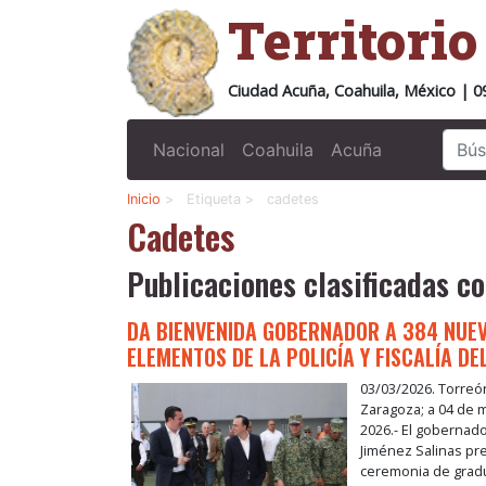
Territori
Ciudad Acuña, Coahuila, México | 0
Nacional
Coahuila
Acuña
Inicio
>
Etiqueta >
cadetes
Cadetes
Publicaciones clasificadas co
DA BIENVENIDA GOBERNADOR A 384 NUE
ELEMENTOS DE LA POLICÍA Y FISCALÍA DE
03/03/2026. Torreó
Zaragoza; a 04 de 
2026.- El gobernad
Jiménez Salinas pre
ceremonia de grad