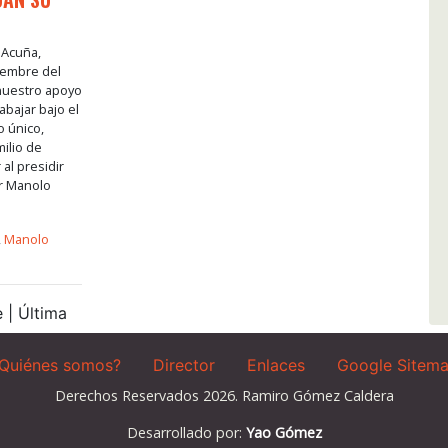
 Acuña,
iembre del
nuestro apoyo
bajar bajo el
 único,
milio de
l presidir
r Manolo
,
Manolo
 | Última
Quiénes somos?
Director
Enlaces
Google Sitem
Derechos Reservados 2026. Ramiro Gómez Caldera
Desarrollado por:
Yao Gómez