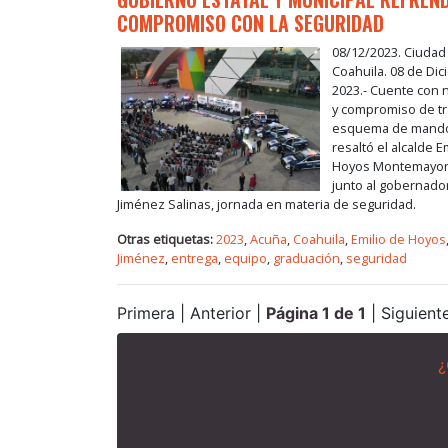
COMPROMISO CON LA SEGURIDAD
08/12/2023. Ciudad
Coahuila. 08 de Dic
2023.- Cuente con 
y compromiso de tra
esquema de mando
resaltó el alcalde E
Hoyos Montemayor a
junto al gobernado
Jiménez Salinas, jornada en materia de seguridad.
Otras etiquetas:
2023
,
Acuña
,
Coahuila
,
Emilio de Hoyos
Jiménez
,
entrega
,
equipo
,
graduación
,
seguridad
Primera | Anterior |
Página 1 de 1
| Siguiente
¿