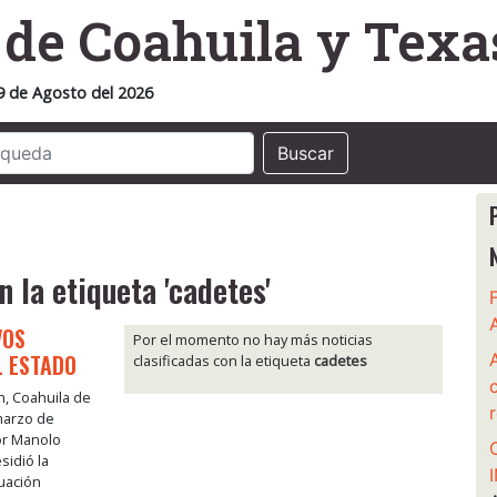
o
de Coahuila y Texa
9 de Agosto del 2026
Buscar
n la etiqueta 'cadetes'
VOS
Por el momento no hay más noticias
L ESTADO
clasificadas con la etiqueta
cadetes
n, Coahuila de
marzo de
or Manolo
sidió la
uación