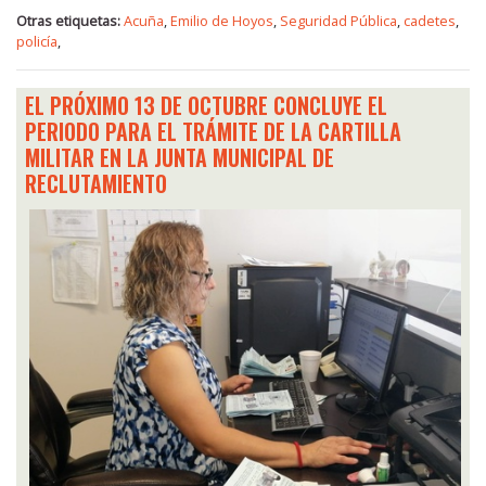
Otras etiquetas:
Acuña
,
Emilio de Hoyos
,
Seguridad Pública
,
cadetes
,
policía
,
EL PRÓXIMO 13 DE OCTUBRE CONCLUYE EL
PERIODO PARA EL TRÁMITE DE LA CARTILLA
MILITAR EN LA JUNTA MUNICIPAL DE
RECLUTAMIENTO