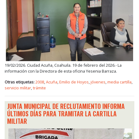
19/02/2026. Ciudad Acuña, Coahuila. 19 de febrero del 2026.- La
información con la Directora de esta oficina Yesenia Barraza.
Otras etiquetas:
2008
,
Acuña
,
Emilio de Hoyos
,
jóvenes
,
media cartilla
,
servicio militar
,
trámite
JUNTA MUNICIPAL DE RECLUTAMIENTO INFORMA
ÚLTIMOS DÍAS PARA TRAMITAR LA CARTILLA
MILITAR