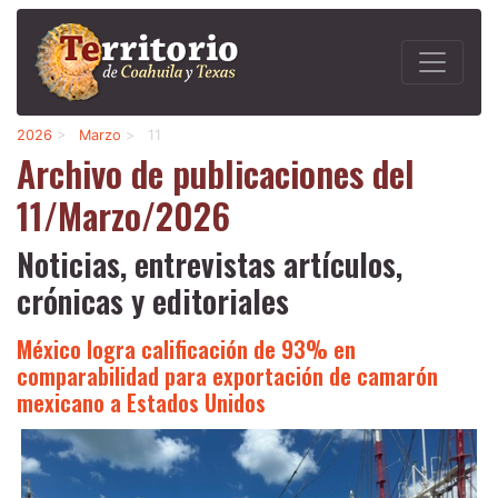
2026
>
Marzo
>
11
Archivo de publicaciones del
11/Marzo/2026
Noticias, entrevistas artículos,
crónicas y editoriales
México logra calificación de 93% en
comparabilidad para exportación de camarón
mexicano a Estados Unidos