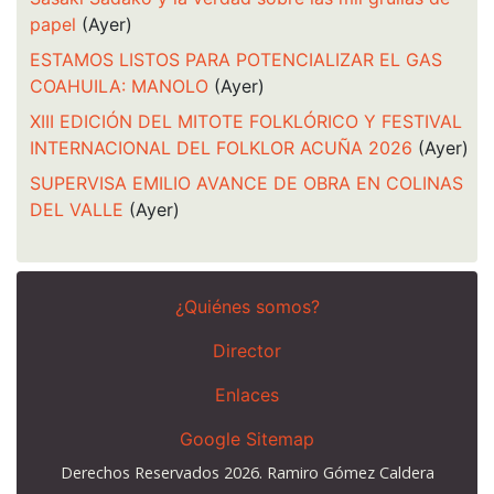
papel
(Ayer)
ESTAMOS LISTOS PARA POTENCIALIZAR EL GAS
COAHUILA: MANOLO
(Ayer)
XIII EDICIÓN DEL MITOTE FOLKLÓRICO Y FESTIVAL
INTERNACIONAL DEL FOLKLOR ACUÑA 2026
(Ayer)
SUPERVISA EMILIO AVANCE DE OBRA EN COLINAS
DEL VALLE
(Ayer)
¿Quiénes somos?
Director
Enlaces
Google Sitemap
Derechos Reservados 2026. Ramiro Gómez Caldera