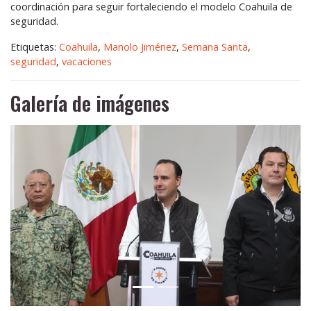
coordinación para seguir fortaleciendo el modelo Coahuila de
seguridad.
Etiquetas:
Coahuila
,
Manolo Jiménez
,
Semana Santa
,
seguridad
,
vacaciones
Galería de imágenes
Anterior
Siguie