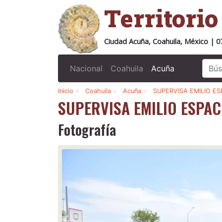
Territori
Ciudad Acuña, Coahuila, México | 0
Nacional
Coahuila
Acuña
Inicio
>
Coahuila
>
Acuña
>
SUPERVISA EMILIO E
SUPERVISA EMILIO ESPA
Fotografía