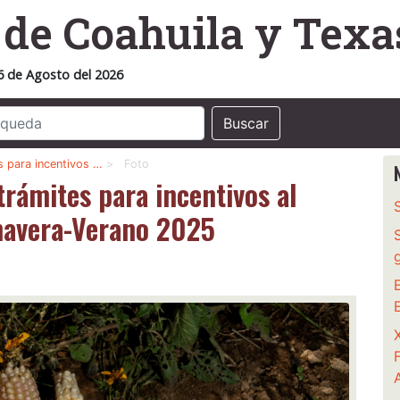
o
de Coahuila y Texa
6 de Agosto del 2026
Buscar
 para incentivos …
>
Foto
rámites para incentivos al
imavera-Verano 2025