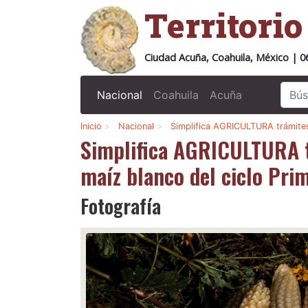
Territori
Ciudad Acuña, Coahuila, México | 0
Nacional
Coahuila
Acuña
Inicio
>
Nacional
>
Simplifica AGRICULTURA trámites
Simplifica AGRICULTURA t
maíz blanco del ciclo Pr
Fotografía