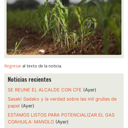
Regresar
al texto de la noticia.
Noticias recientes
SE REUNE EL ALCALDE CON CFE
(Ayer)
Sasaki Sadako y la verdad sobre las mil grullas de
papel
(Ayer)
ESTAMOS LISTOS PARA POTENCIALIZAR EL GAS
COAHUILA: MANOLO
(Ayer)