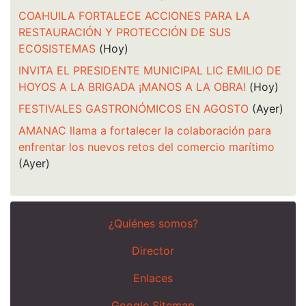
COAHUILA FORTALECE ACCIONES PARA LA
RESTAURACIÓN Y PROTECCIÓN DE SUS
ECOSISTEMAS
(Hoy)
INVITA EL PRESIDENTE MUNICIPAL LIC EMILIO DE
HOYOS A LA BRIGADA ¡MANOS A LA OBRA!
(Hoy)
FESTIVALES GASTRONÓMICOS EN AGOSTO
(Ayer)
AMANAC llama a fortalecer la colaboración para
enfrentar los nuevos retos del comercio marítimo
(Ayer)
¿Quiénes somos?
Director
Enlaces
Google Sitemap