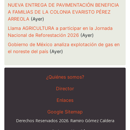
NUEVA ENTREGA DE PAVIMENTACIÓN BENEFICIA
A FAMILIAS DE LA COLONIA EVARISTO PÉREZ
ARREOLA
(Ayer)
Llama AGRICULTURA a participar en la Jornada
Nacional de Reforestación 2026
(Ayer)
Gobierno de México analiza explotación de gas en
el noreste del país
(Ayer)
¿Quiénes somos?
Director
Enlaces
Google Sitemap
Derechos Reservados 2026. Ramiro Gómez Caldera