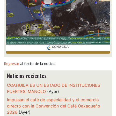
Regresar
al texto de la noticia.
Noticias recientes
COAHUILA ES UN ESTADO DE INSTITUCIONES
FUERTES: MANOLO
(Ayer)
Impulsan el café de especialidad y el comercio
directo con la Convención del Café Oaxaqueño
2026
(Ayer)