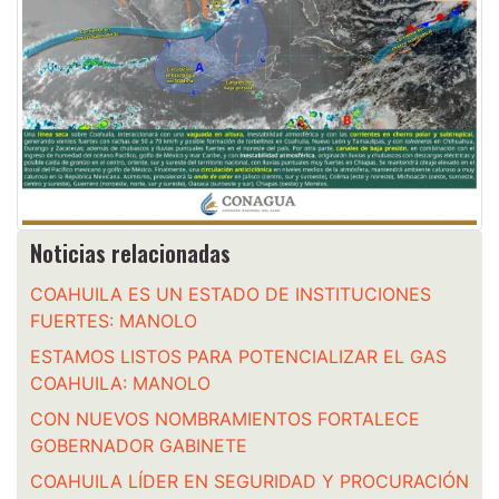
Noticias relacionadas
COAHUILA ES UN ESTADO DE INSTITUCIONES
FUERTES: MANOLO
ESTAMOS LISTOS PARA POTENCIALIZAR EL GAS
COAHUILA: MANOLO
CON NUEVOS NOMBRAMIENTOS FORTALECE
GOBERNADOR GABINETE
COAHUILA LÍDER EN SEGURIDAD Y PROCURACIÓN