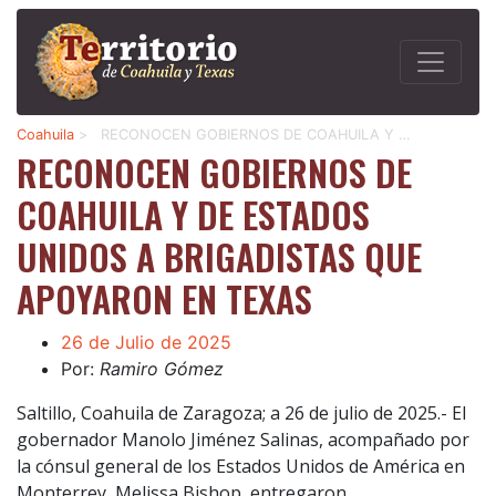
Coahuila
>
RECONOCEN GOBIERNOS DE COAHUILA Y …
RECONOCEN GOBIERNOS DE
COAHUILA Y DE ESTADOS
UNIDOS A BRIGADISTAS QUE
APOYARON EN TEXAS
26 de Julio de 2025
Por:
Ramiro Gómez
Saltillo, Coahuila de Zaragoza; a 26 de julio de 2025.- El
gobernador Manolo Jiménez Salinas, acompañado por
la cónsul general de los Estados Unidos de América en
Monterrey, Melissa Bishop, entregaron