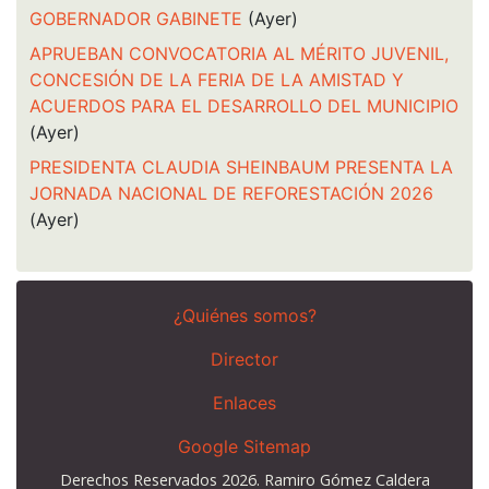
GOBERNADOR GABINETE
(Ayer)
APRUEBAN CONVOCATORIA AL MÉRITO JUVENIL,
CONCESIÓN DE LA FERIA DE LA AMISTAD Y
ACUERDOS PARA EL DESARROLLO DEL MUNICIPIO
(Ayer)
PRESIDENTA CLAUDIA SHEINBAUM PRESENTA LA
JORNADA NACIONAL DE REFORESTACIÓN 2026
(Ayer)
¿Quiénes somos?
Director
Enlaces
Google Sitemap
Derechos Reservados 2026. Ramiro Gómez Caldera