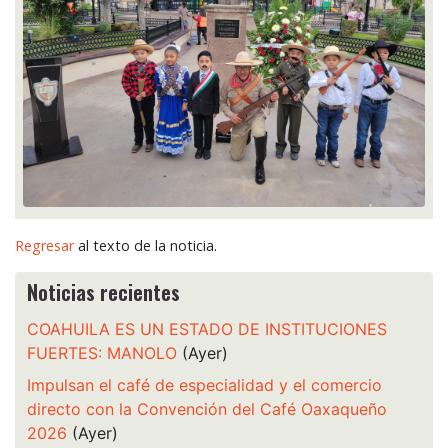
Regresar
al texto de la noticia.
Noticias recientes
COAHUILA ES UN ESTADO DE INSTITUCIONES
FUERTES: MANOLO
(Ayer)
Impulsan el café de especialidad y el comercio
directo con la Convención del Café Oaxaqueño
2026
(Ayer)