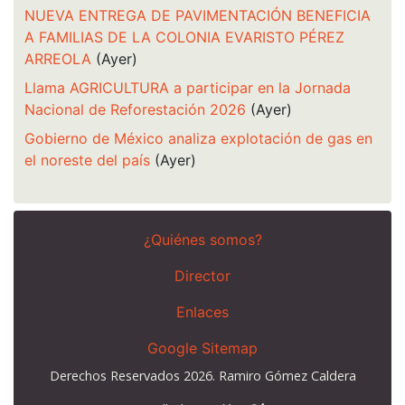
NUEVA ENTREGA DE PAVIMENTACIÓN BENEFICIA
A FAMILIAS DE LA COLONIA EVARISTO PÉREZ
ARREOLA
(Ayer)
Llama AGRICULTURA a participar en la Jornada
Nacional de Reforestación 2026
(Ayer)
Gobierno de México analiza explotación de gas en
el noreste del país
(Ayer)
¿Quiénes somos?
Director
Enlaces
Google Sitemap
Derechos Reservados 2026. Ramiro Gómez Caldera