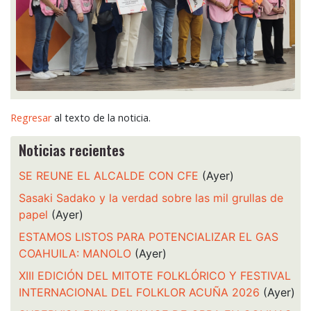
Regresar
al texto de la noticia.
Noticias recientes
SE REUNE EL ALCALDE CON CFE
(Ayer)
Sasaki Sadako y la verdad sobre las mil grullas de
papel
(Ayer)
ESTAMOS LISTOS PARA POTENCIALIZAR EL GAS
COAHUILA: MANOLO
(Ayer)
XIII EDICIÓN DEL MITOTE FOLKLÓRICO Y FESTIVAL
INTERNACIONAL DEL FOLKLOR ACUÑA 2026
(Ayer)