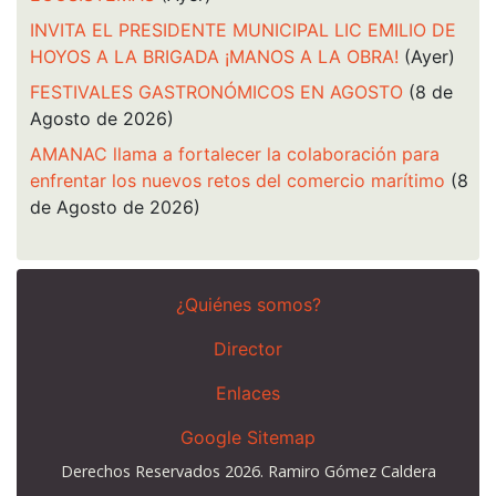
INVITA EL PRESIDENTE MUNICIPAL LIC EMILIO DE
HOYOS A LA BRIGADA ¡MANOS A LA OBRA!
(Ayer)
FESTIVALES GASTRONÓMICOS EN AGOSTO
(8 de
Agosto de 2026)
AMANAC llama a fortalecer la colaboración para
enfrentar los nuevos retos del comercio marítimo
(8
de Agosto de 2026)
¿Quiénes somos?
Director
Enlaces
Google Sitemap
Derechos Reservados 2026. Ramiro Gómez Caldera