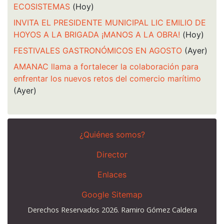
ECOSISTEMAS
(Hoy)
INVITA EL PRESIDENTE MUNICIPAL LIC EMILIO DE
HOYOS A LA BRIGADA ¡MANOS A LA OBRA!
(Hoy)
FESTIVALES GASTRONÓMICOS EN AGOSTO
(Ayer)
AMANAC llama a fortalecer la colaboración para
enfrentar los nuevos retos del comercio marítimo
(Ayer)
¿Quiénes somos?
Director
Enlaces
Google Sitemap
Derechos Reservados 2026. Ramiro Gómez Caldera