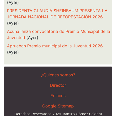
(Ayer)
PRESIDENTA CLAUDIA SHEINBAUM PRESENTA LA
JORNADA NACIONAL DE REFORESTACIÓN 2026
(Ayer)
Acuña lanza convocatoria de Premio Municipal de la
Juventud
(Ayer)
Aprueban Premio municipal de la Juventud 2026
(Ayer)
¿Quiénes somos?
Director
Enlaces
Google Sitemap
Derechos Reservados 2026. Ramiro Gómez Caldera