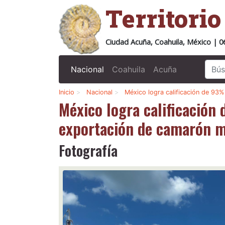
Territori
Ciudad Acuña, Coahuila, México | 0
Nacional
Coahuila
Acuña
Inicio
>
Nacional
>
México logra calificación de 93
México logra calificación
exportación de camarón m
Fotografía