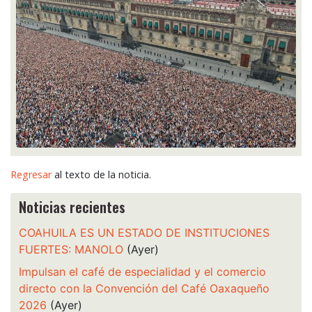
Regresar
al texto de la noticia.
Noticias recientes
COAHUILA ES UN ESTADO DE INSTITUCIONES
FUERTES: MANOLO
(Ayer)
Impulsan el café de especialidad y el comercio
directo con la Convención del Café Oaxaqueño
2026
(Ayer)