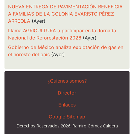
NUEVA ENTREGA DE PAVIMENTACIÓN BENEFICIA
A FAMILIAS DE LA COLONIA EVARISTO PÉREZ
ARREOLA
(Ayer)
Llama AGRICULTURA a participar en la Jornada
Nacional de Reforestación 2026
(Ayer)
Gobierno de México analiza explotación de gas en
el noreste del país
(Ayer)
¿Quiénes somos?
Director
Enlaces
Google Sitemap
Derechos Reservados 2026. Ramiro Gómez Caldera