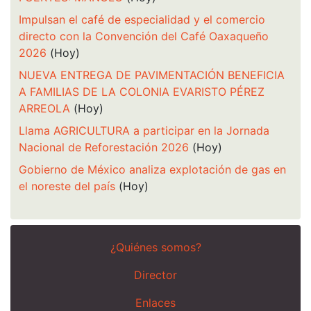
Impulsan el café de especialidad y el comercio
directo con la Convención del Café Oaxaqueño
2026
(Hoy)
NUEVA ENTREGA DE PAVIMENTACIÓN BENEFICIA
A FAMILIAS DE LA COLONIA EVARISTO PÉREZ
ARREOLA
(Hoy)
Llama AGRICULTURA a participar en la Jornada
Nacional de Reforestación 2026
(Hoy)
Gobierno de México analiza explotación de gas en
el noreste del país
(Hoy)
¿Quiénes somos?
Director
Enlaces