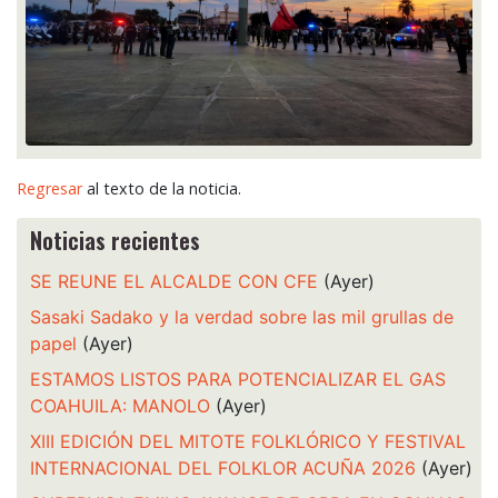
Regresar
al texto de la noticia.
Noticias recientes
SE REUNE EL ALCALDE CON CFE
(Ayer)
Sasaki Sadako y la verdad sobre las mil grullas de
papel
(Ayer)
ESTAMOS LISTOS PARA POTENCIALIZAR EL GAS
COAHUILA: MANOLO
(Ayer)
XIII EDICIÓN DEL MITOTE FOLKLÓRICO Y FESTIVAL
INTERNACIONAL DEL FOLKLOR ACUÑA 2026
(Ayer)