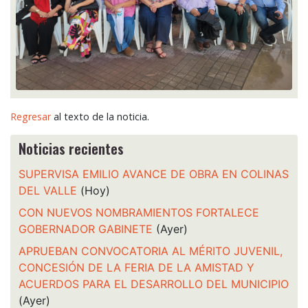
Regresar
al texto de la noticia.
Noticias recientes
SUPERVISA EMILIO AVANCE DE OBRA EN COLINAS
DEL VALLE
(Hoy)
CON NUEVOS NOMBRAMIENTOS FORTALECE
GOBERNADOR GABINETE
(Ayer)
APRUEBAN CONVOCATORIA AL MÉRITO JUVENIL,
CONCESIÓN DE LA FERIA DE LA AMISTAD Y
ACUERDOS PARA EL DESARROLLO DEL MUNICIPIO
(Ayer)