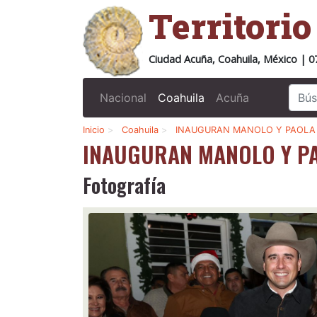
Territori
Ciudad Acuña, Coahuila, México | 0
Nacional
Coahuila
Acuña
Inicio
>
Coahuila
>
INAUGURAN MANOLO Y PAOLA 
INAUGURAN MANOLO Y PA
Fotografía