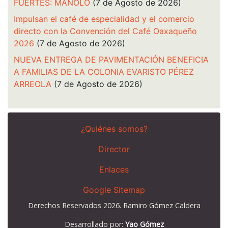
FUERTES: MANOLO
(7 de Agosto de 2026)
Impulsan el café de especialidad y el comercio
directo con la Convención del Café Oaxaqueño
2026
(7 de Agosto de 2026)
NUEVA ENTREGA DE PAVIMENTACIÓN BENEFICIA
A FAMILIAS DE LA COLONIA EVARISTO PÉREZ
ARREOLA
(7 de Agosto de 2026)
¿Quiénes somos?
Director
Enlaces
Google Sitemap
Derechos Reservados 2026. Ramiro Gómez Caldera
Desarrollado por:
Yao Gómez