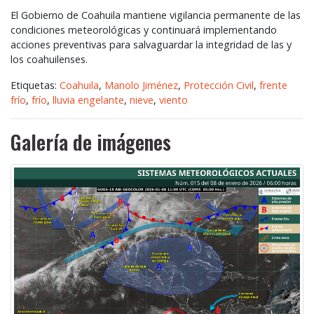
El Gobierno de Coahuila mantiene vigilancia permanente de las
condiciones meteorológicas y continuará implementando
acciones preventivas para salvaguardar la integridad de las y
los coahuilenses.
Etiquetas:
Coahuila
,
Manolo Jiménez
,
Protección Civil
,
frente
frío
,
frío
,
lluvia engelante
,
nieve
,
viento
Galería de imágenes