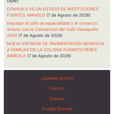
(Ayer)
COAHUILA ES UN ESTADO DE INSTITUCIONES
FUERTES: MANOLO
(7 de Agosto de 2026)
Impulsan el café de especialidad y el comercio
directo con la Convención del Café Oaxaqueño
2026
(7 de Agosto de 2026)
NUEVA ENTREGA DE PAVIMENTACIÓN BENEFICIA
A FAMILIAS DE LA COLONIA EVARISTO PÉREZ
ARREOLA
(7 de Agosto de 2026)
¿Quiénes somos?
Director
Enlaces
Google Sitemap