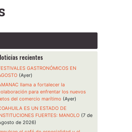
s
Noticias recientes
FESTIVALES GASTRONÓMICOS EN
AGOSTO
(Ayer)
AMANAC llama a fortalecer la
colaboración para enfrentar los nuevos
retos del comercio marítimo
(Ayer)
COAHUILA ES UN ESTADO DE
INSTITUCIONES FUERTES: MANOLO
(7 de
Agosto de 2026)
Impulsan el café de especialidad y el