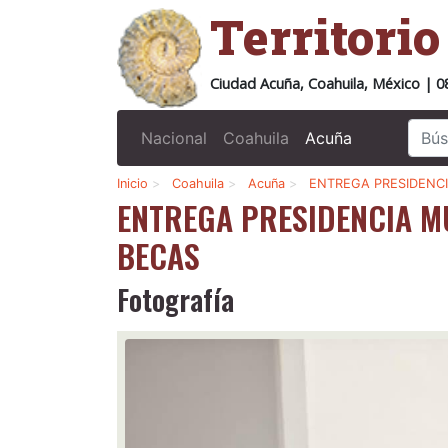
Territori
Ciudad Acuña, Coahuila, México | 0
Nacional
Coahuila
Acuña
Inicio
>
Coahuila
>
Acuña
>
ENTREGA PRESIDENCI
ENTREGA PRESIDENCIA M
BECAS
Fotografía