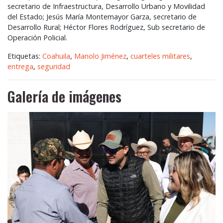
secretario de Infraestructura, Desarrollo Urbano y Movilidad
del Estado; Jesús María Montemayor Garza, secretario de
Desarrollo Rural; Héctor Flores Rodríguez, Sub secretario de
Operación Policial.
Etiquetas:
Coahuila
,
Manolo Jiménez
,
cuarteles militares
,
entrega
,
seguridad
Galería de imágenes
Anterior
Siguie