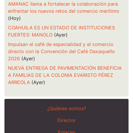
AMANAC llama a fortalecer la colaboración para
enfrentar los nuevos retos del comercio marítimo
(Hoy)
COAHUILA ES UN ESTADO DE INSTITUCIONES
FUERTES: MANOLO
(Ayer)
Impulsan el café de especialidad y el comercio
directo con la Convención del Café Oaxaqueño
2026
(Ayer)
NUEVA ENTREGA DE PAVIMENTACIÓN BENEFICIA
A FAMILIAS DE LA COLONIA EVARISTO PÉREZ
ARREOLA
(Ayer)
¿Quiénes somos?
Director
Enlaces