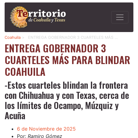
Coahuila
>
ENTREGA GOBERNADOR 3 CUARTELES MÁS …
ENTREGA GOBERNADOR 3
CUARTELES MÁS PARA BLINDAR
COAHUILA
-Estos cuarteles blindan la frontera
con Chihuahua y con Texas, cerca de
los límites de Ocampo, Múzquiz y
Acuña
6 de Noviembre de 2025
Por:
Ramiro Gómez