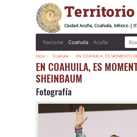
Territori
Ciudad Acuña, Coahuila, México | 0
Nacional
Coahuila
Acuña
Inicio
>
Coahuila
>
EN COAHUILA, ES MOMENTO D
EN COAHUILA, ES MOMEN
SHEINBAUM
Fotografía