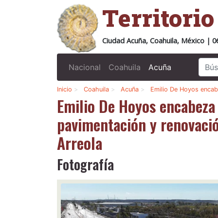
Territori
Ciudad Acuña, Coahuila, México | 0
Nacional
Coahuila
Acuña
Inicio
>
Coahuila
>
Acuña
>
Emilio De Hoyos enca
Emilio De Hoyos encabeza
pavimentación y renovación
Arreola
Fotografía