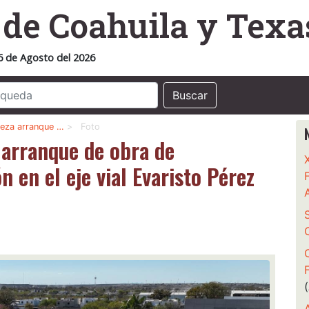
o
de Coahuila y Texa
6 de Agosto del 2026
Buscar
beza arranque …
>
Foto
 arranque de obra de
 en el eje vial Evaristo Pérez