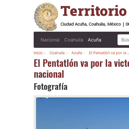
Territori
Ciudad Acuña, Coahuila, México | 0
Nacional
Coahuila
Acuña
Inicio
>
Coahuila
>
Acuña
>
El Pentatlón va por la 
El Pentatlón va por la vic
nacional
Fotografía