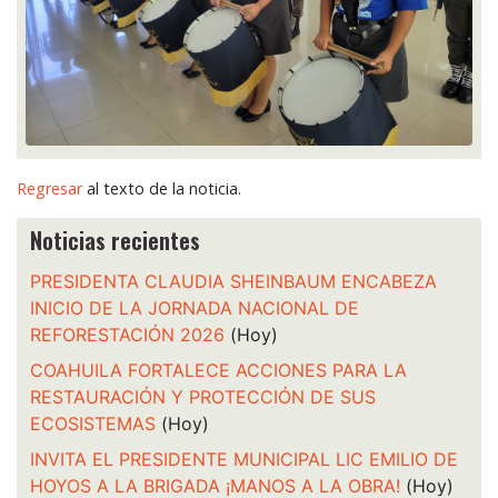
Regresar
al texto de la noticia.
Noticias recientes
PRESIDENTA CLAUDIA SHEINBAUM ENCABEZA
INICIO DE LA JORNADA NACIONAL DE
REFORESTACIÓN 2026
(Hoy)
COAHUILA FORTALECE ACCIONES PARA LA
RESTAURACIÓN Y PROTECCIÓN DE SUS
ECOSISTEMAS
(Hoy)
INVITA EL PRESIDENTE MUNICIPAL LIC EMILIO DE
HOYOS A LA BRIGADA ¡MANOS A LA OBRA!
(Hoy)