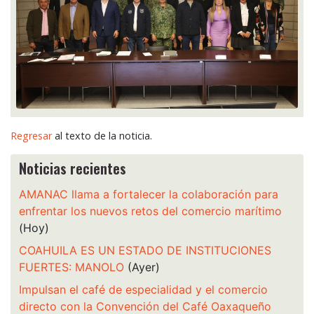
Regresar
al texto de la noticia.
Noticias recientes
AMANAC llama a fortalecer la colaboración para
enfrentar los nuevos retos del comercio marítimo
(Hoy)
COAHUILA ES UN ESTADO DE INSTITUCIONES
FUERTES: MANOLO
(Ayer)
Impulsan el café de especialidad y el comercio
directo con la Convención del Café Oaxaqueño