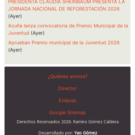
PRESIDENTA CLAUDIA SHEINBAUM PRESENTA LA
JORNADA NACIONAL DE REFORESTACIÓN 2026
(Ayer)
Acuña lanza convocatoria de Premio Municipal de la
Juventud
(Ayer)
Aprueban Premio municipal de la Juventud 2026
(Ayer)
¿Quiénes somos?
Director
Enlaces
Google Sitemap
Derechos Reservados 2026. Ramiro Gómez Caldera
Desarrollado por:
Yao Gómez