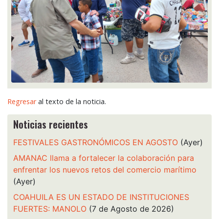
Regresar
al texto de la noticia.
Noticias recientes
FESTIVALES GASTRONÓMICOS EN AGOSTO
(Ayer)
AMANAC llama a fortalecer la colaboración para
enfrentar los nuevos retos del comercio marítimo
(Ayer)
COAHUILA ES UN ESTADO DE INSTITUCIONES
FUERTES: MANOLO
(7 de Agosto de 2026)