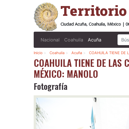
Territori
Ciudad Acuña, Coahuila, México | 0
Nacional
Coahuila
Acuña
Inicio
>
Coahuila
>
Acuña
>
COAHUILA TIENE DE 
COAHUILA TIENE DE LAS 
MÉXICO: MANOLO
Fotografía