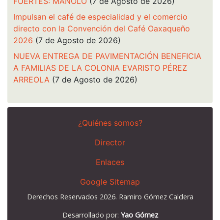
FUERTES: MANOLO
(7 de Agosto de 2026)
Impulsan el café de especialidad y el comercio
directo con la Convención del Café Oaxaqueño
2026
(7 de Agosto de 2026)
NUEVA ENTREGA DE PAVIMENTACIÓN BENEFICIA
A FAMILIAS DE LA COLONIA EVARISTO PÉREZ
ARREOLA
(7 de Agosto de 2026)
¿Quiénes somos?
Director
Enlaces
Google Sitemap
Derechos Reservados 2026. Ramiro Gómez Caldera
Desarrollado por:
Yao Gómez