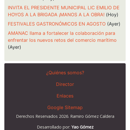
INVITA EL PRESIDENTE MUNICIPAL LIC EMILIO DE
HOYOS A LA BRIGADA ¡MANOS A LA OBRA!
(Hoy)
FESTIVALES GASTRONÓMICOS EN AGOSTO
(Ayer)
AMANAC llama a fortalecer la colaboración para
enfrentar los nuevos retos del comercio marítimo
(Ayer)
¿Quiénes somos?
Director
Enlaces
Google Sitemap
Derechos Reservados 2026. Ramiro Gómez Caldera
Desarrollado por:
Yao Gómez