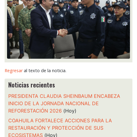
Regresar
al texto de la noticia.
Noticias recientes
PRESIDENTA CLAUDIA SHEINBAUM ENCABEZA
INICIO DE LA JORNADA NACIONAL DE
REFORESTACIÓN 2026
(Hoy)
COAHUILA FORTALECE ACCIONES PARA LA
RESTAURACIÓN Y PROTECCIÓN DE SUS
ECOSISTEMAS
(Hoy)