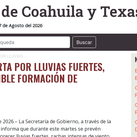
o
de Coahuila y Texa
7 de Agosto del 2026
Buscar
OR LLUVIAS …
TA POR LLUVIAS FUERTES,
IBLE FORMACIÓN DE
e 2026.– La Secretaría de Gobierno, a través de la
o, informa que durante este martes se prevén
recer lluvias fuertes, rachas intensas de viento,