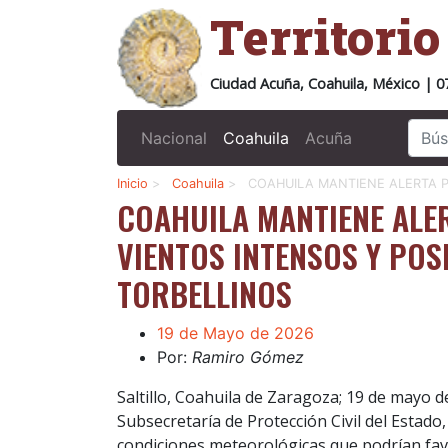
Territori
Ciudad Acuña, Coahuila, México | 0
Nacional
Coahuila
Acuña
Inicio
>
Coahuila
>
COAHUILA MANTIENE ALERTA P
COAHUILA MANTIENE ALER
VIENTOS INTENSOS Y POS
TORBELLINOS
19 de Mayo de 2026
Por:
Ramiro Gómez
Saltillo, Coahuila de Zaragoza; 19 de mayo d
Subsecretaría de Protección Civil del Estad
condiciones meteorológicas que podrían favo