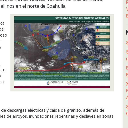
ellinos en el norte de Coahuila.
ica
de
roso
y
l
ste
a
en
de descargas eléctricas y caída de granizo, además de
les de arroyos, inundaciones repentinas y deslaves en zonas