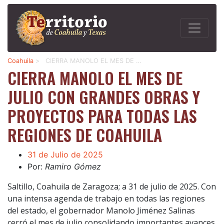
Coahuila
>
CIERRA MANOLO EL MES DE …
CIERRA MANOLO EL MES DE
JULIO CON GRANDES OBRAS Y
PROYECTOS PARA TODAS LAS
REGIONES DE COAHUILA
31 de Julio de 2025
Por:
Ramiro Gómez
Saltillo, Coahuila de Zaragoza; a 31 de julio de 2025. Con
una intensa agenda de trabajo en todas las regiones
del estado, el gobernador Manolo Jiménez Salinas
cerró el mes de julio consolidando importantes avances