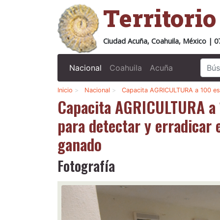
Territori
Ciudad Acuña, Coahuila, México | 0
Nacional
Coahuila
Acuña
Inicio
>
Nacional
>
Capacita AGRICULTURA a 100 esp
Capacita AGRICULTURA a 1
para detectar y erradicar 
ganado
Fotografía