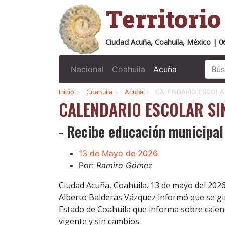
Territori
Ciudad Acuña, Coahuila, México | 0
Nacional
Coahuila
Acuña
Inicio
>
Coahuila
>
Acuña
>
CALENDARIO ESCOLA
CALENDARIO ESCOLAR SI
- Recibe educación municipal
13 de Mayo de 2026
Por:
Ramiro Gómez
Ciudad Acuña, Coahuila. 13 de mayo del 2026
Alberto Balderas Vázquez informó que se giró
Estado de Coahuila que informa sobre calenda
vigente y sin cambios.