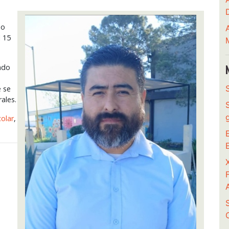
do
l 15
ando
e se
ales.
colar
,